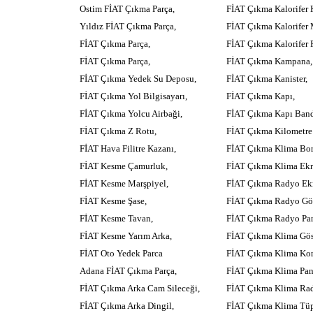
Ostim FİAT Çıkma Parça,
FİAT Çıkma Kalorifer 
Yıldız FİAT Çıkma Parça,
FİAT Çıkma Kalorifer 
FİAT Çıkma Parça,
FİAT Çıkma Kalorifer R
FİAT Çıkma Parça,
FİAT Çıkma Kampana,
FİAT Çıkma Yedek Su Deposu,
FİAT Çıkma Kanister,
FİAT Çıkma Yol Bilgisayarı,
FİAT Çıkma Kapı,
FİAT Çıkma Yolcu Airbaği,
FİAT Çıkma Kapı Band
FİAT Çıkma Z Rotu,
FİAT Çıkma Kilometre 
FİAT Hava Filitre Kazanı,
FİAT Çıkma Klima Bor
FİAT Kesme Çamurluk,
FİAT Çıkma Klima Ekr
FİAT Kesme Marşpiyel,
FİAT Çıkma Radyo Ekr
FİAT Kesme Şase,
FİAT Çıkma Radyo Gös
FİAT Kesme Tavan,
FİAT Çıkma Radyo Pan
FİAT Kesme Yarım Arka,
FİAT Çıkma Klima Göst
FİAT Oto Yedek Parca
FİAT Çıkma Klima Ko
Adana FİAT Çıkma Parça,
FİAT Çıkma Klima Pan
FİAT Çıkma Arka Cam Sileceği,
FİAT Çıkma Klima Rad
FİAT Çıkma Arka Dingil,
FİAT Çıkma Klima Tü