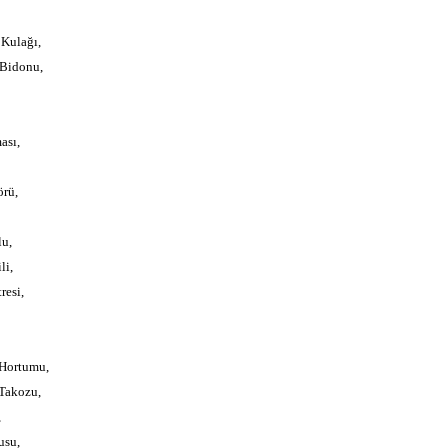
Kulağı,
Bidonu,
ası,
örü,
lu,
li,
resi,
Hortumu,
Takozu,
,
usu,