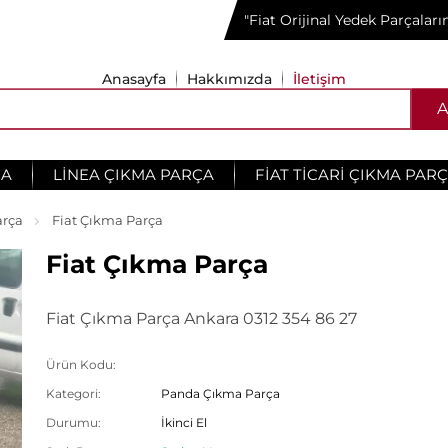
"Fiat Orijinal Yedek Parçalar
Anasayfa
Hakkımızda
İletişim
A
ÇA
LINEA ÇIKMA PARÇA
FIAT TICARI ÇIKMA PAR
arça
Fiat Çıkma Parça
Fiat Çıkma Parça
Fiat Çıkma Parça Ankara 0312 354 86 27
Ürün Kodu:
Kategori:
Panda Çıkma Parça
Durumu:
İkinci El