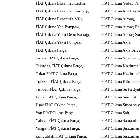
FİAT Çıkma Eksantrik Dişlisi,
FİAT Cikma Yedek Par
FİAT Çıkma Eksantrik Kasnağı,
FİAT Çıkma Abs Beyni
FİAT Çıkma Eksantrik Mili,
FİAT Çıkma Airbag,
FİAT Çıkma Yağ Pompası,
FİAT Çıkma Airbag Be
FİAT Çıkma Yakıt Depo Kapağı,
FİAT Çıkma Airbag Sar
FİAT Çıkma Yakıt Pompası,
FİAT Çıkma Akis,
FİAT Çıkma Parça,
FİAT Çıkma Akis Bilye
Şırnak FİAT Çıkma Parça,
FİAT Çıkma Amartisör,
Tekirdağ FİAT Çıkma Parça,
FİAT Çıkma Kızdırma B
Tokat FİAT Çıkma Parça,
FİAT Çıkma Kızdırma R
Trabzon FİAT Çıkma Parça,
FİAT Çıkma Kilometr
Tunceli FİAT Çıkma Parça,
FİAT Çıkma Su Radyat
Ucuz FİAT Çıkma Parça,
FİAT Çıkma Sunroof,
Uşak FİAT Çıkma Parça,
FİAT Çıkma Süspansiy
Van FİAT Çıkma Parça,
FİAT Çıkma Şaft,
Yalova FİAT Çıkma Parça,
FİAT Çıkma Şamandıra
Yozgat FİAT Çıkma Parça,
FİAT Çıkma Şanzıman
Zonguldak FİAT Çıkma Parça,
FİAT Çıkma Şanzıman 