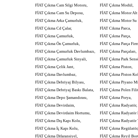
FİAT Çıkma Cam Silgi Motoru,
FİAT Çıkma Modül,
FİAT Çıkma Cam Su Deposu,
FİAT Çıkma Motor Alt 
FİAT Çıkma Arka Çamurluk,
FİAT Çıkma Motor Su 
FİAT Çıkma Cd Çalar,
FİAT Cikma Parca,
FİAT Çıkma Çamurluk,
FİAT Çıkma Parça,
FİAT Çıkma Ön Çamurluk,
FİAT Çıkma Parça Firm
FİAT Çıkma Çamurluk Davlumbazı,
FİAT Çıkma Parçaları,
FİAT Çıkma Çamurluk Sinyali,
FİAT Çıkma Park Sens
FİAT Çıkma Çelik Jant,
FİAT Çıkma Piston,
FİAT Çıkma Davlumbaz,
FİAT Çıkma Piston Ko
FİAT Çıkma Debriyaj Bilyası,
FİAT Çıkma Piyano Mi
FİAT Çıkma Debriyaj Baskı Balata,
FİAT Çıkma Polen Filit
FİAT Çıkma Depo Şamandırası,
FİAT Çıkma Porya,
FİAT Çıkma Devirdaim,
FİAT Çıkma Radyatör,
FİAT Çıkma Devirdaim Hortumu,
FİAT Çıkma Radyatör 
FİAT Çıkma Dış Kapı Kolu,
FİAT Çıkma Radyatör 
FİAT Çıkma İç Kapı Kolu,
FİAT Çıkma Regülatör
FİAT Çıkma Difaransiyel,
FİAT Çıkma Reyil Bor