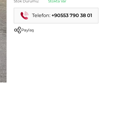
Stok Durumu:
Stokta Var
Telefon:
+90553 790 38 01
Paylaş