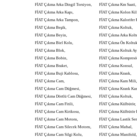
FİAT Çıkma Arka Dingil Torsiyon,
FİAT Çıkma Km Saati,
FİAT Çıkma Arka Kapı,
FİAT Çıkma Kolon Kili
FİAT Çıkma Arka Tampon,
FİAT Çıkma Kalorifer 
FİAT Çıkma Beşik,
FİAT Çıkma Koltuk,
FİAT Çıkma Beyin,
FİAT Çıkma Arka Kolt
FİAT Çıkma Biel Kolu,
FİAT Çıkma Ön Koltuk
FİAT Çıkma Blok,
FİAT Çıkma Koltuk Ay
FİAT Çıkma Bobin,
FİAT Çıkma Kompresör
FİAT Çıkma Braket,
FİAT Çıkma Konsul,
FİAT Çıkma Buji Kablosu,
FİAT Çıkma Krank,
FİAT Çıkma Cam,
FİAT Çıkma Kam Mili,
FİAT Çıkma Cam Düğmesi,
FİAT Çıkma Krank Kas
FİAT Çıkma Dörtlü Cam Düğmesi,
FİAT Çıkma Koltuk,
FİAT Çıkma Cam Fitili,
FİAT Çıkma Külbütör,
FİAT Çıkma Cam Kirikosu,
FİAT Çıkma Külbütör 
FİAT Çıkma Cam Motoru,
FİAT Çıkma Lastik Sen
FİAT Çıkma Cam Silecek Motoru,
FİAT Çıkma Mafsal,
FİAT Çıkma Cam Silgi Kolu,
FİAT Çıkma Manifold,