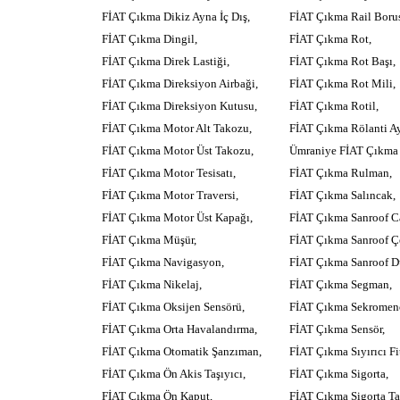
FİAT Çıkma Dikiz Ayna İç Dış,
FİAT Çıkma Rail Boru
FİAT Çıkma Dingil,
FİAT Çıkma Rot,
FİAT Çıkma Direk Lastiği,
FİAT Çıkma Rot Başı,
FİAT Çıkma Direksiyon Airbaği,
FİAT Çıkma Rot Mili,
FİAT Çıkma Direksiyon Kutusu,
FİAT Çıkma Rotil,
FİAT Çıkma Motor Alt Takozu,
FİAT Çıkma Rölanti Ay
FİAT Çıkma Motor Üst Takozu,
Ümraniye FİAT Çıkma 
FİAT Çıkma Motor Tesisatı,
FİAT Çıkma Rulman,
FİAT Çıkma Motor Traversi,
FİAT Çıkma Salıncak,
FİAT Çıkma Motor Üst Kapağı,
FİAT Çıkma Sanroof C
FİAT Çıkma Müşür,
FİAT Çıkma Sanroof Çe
FİAT Çıkma Navigasyon,
FİAT Çıkma Sanroof D
FİAT Çıkma Nikelaj,
FİAT Çıkma Segman,
FİAT Çıkma Oksijen Sensörü,
FİAT Çıkma Sekromen
FİAT Çıkma Orta Havalandırma,
FİAT Çıkma Sensör,
FİAT Çıkma Otomatik Şanzıman,
FİAT Çıkma Sıyırıcı Fit
FİAT Çıkma Ön Akis Taşıyıcı,
FİAT Çıkma Sigorta,
FİAT Çıkma Ön Kaput,
FİAT Çıkma Sigorta Ta