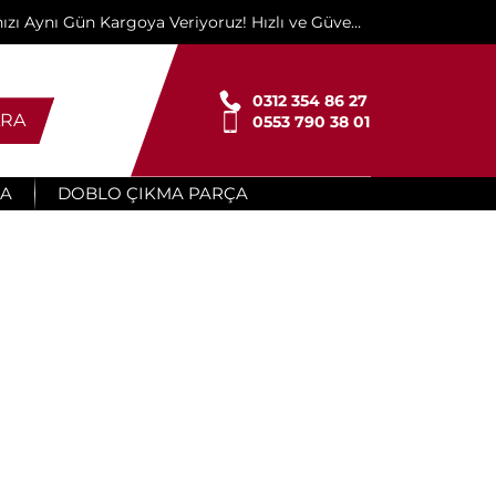
ınızı Aynı Gün Kargoya Veriyoruz! Hızlı ve Güvenli
Teslimat İçin Buradayız!"
0312 354 86 27
RA
0553 790 38 01
ÇA
DOBLO ÇIKMA PARÇA