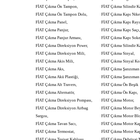
FİAT Çıkma Ön Tampon,
FİAT Çıkma Silindir K
FİAT Çıkma Ön Tampon Dolu,
FİAT Çıkma Kapı Nikel
FİAT Çıkma Panel,
FİAT Çıkma Kapı Rayı
FİAT Çıkma Panjur,
FİAT Çıkma Kapı Saçı,
FİAT Çıkma Panjur Arması,
FİAT Çıkma Kapı Soke
FİAT Çıkma Direksiyon Power,
FİAT Çıkma Silindir K
FİAT Çıkma Direksiyon Mili,
FİAT Çıkma Sinyal,
FİAT Çıkma Akis Mili,
FİAT Çıkma Sinyal Ko
FİAT Çıkma Aks,
FİAT Çıkma Şanzıman 
FİAT Çıkma Akü Plastiği,
FİAT Çıkma Şanzıman D
FİAT Çıkma Alt Travers,
FİAT Çıkma Ön Beşik
FİAT Çıkma Alternatör,
FİAT Çıkma Ön Kapı,
FİAT Çıkma Direksiyon Pompası,
FİAT Çıkma Motor,
FİAT Çıkma Direksiyon Airbag
FİAT Çıkma Motor Be
Sargısı,
FİAT Çıkma Motor Bl
FİAT Çıkma Tavan Sacı,
FİAT Çıkma Motor Ka
FİAT Çıkma Termostat,
FİAT Çıkma Motor Kap
FİAT Çıkma Tesisat Kablosu,
FİAT Çıkma Debriyaj 