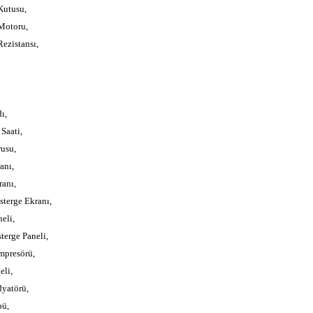
Kutusu,
Motoru,
ezistansı,
ı,
Saati,
usu,
anı,
anı,
terge Ekranı,
eli,
erge Paneli,
mpresörü,
eli,
yatörü,
pü,