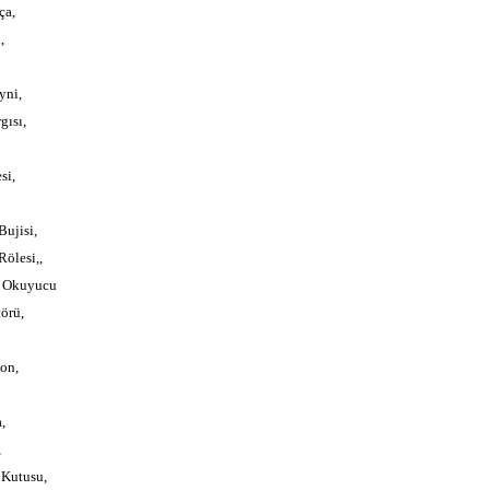
ça,
,
yni,
gısı,
si,
ujisi,
ölesi,,
e Okuyucu
örü,
on,
,
,
Kutusu,