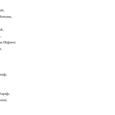
di,
Hortumu,
uk,
,
ar Düğmesi
,
nağı,
Kapağı,
sörü,