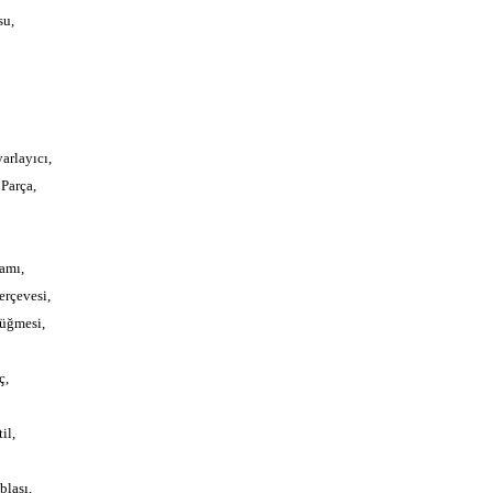
su,
arlayıcı,
Parça,
amı,
rçevesi,
üğmesi,
ç,
il,
blası,