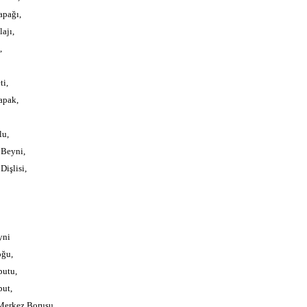
apağı,
ajı,
,
ti,
apak,
lu,
Beyni,
işlisi,
yni
oğu,
putu,
ut,
Merkez Borusu,