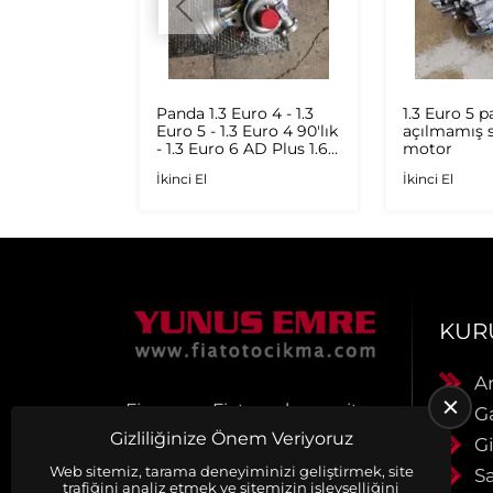
JİNAL
Panda 1.3 Euro 4 - 1.3
1.3 Euro 5 
STERGE
Euro 5 - 1.3 Euro 4 90'lık
açılmamış s
- 1.3 Euro 6 AD Plus 1.6
motor
Multijet - 1.9 JTD
İkinci El
İkinci El
Orijinal Turbo
KUR
A
Firmamız Fiat araçlarına ait
G
Orjinal Çıkma Yedek Parça
Gizliliğinize Önem Veriyoruz
Gi
satışı yapmaktadır.
Ürünlerimiz muhayyerdir.
Web sitemiz, tarama deneyiminizi geliştirmek, site
S
trafiğini analiz etmek ve sitemizin işlevselliğini