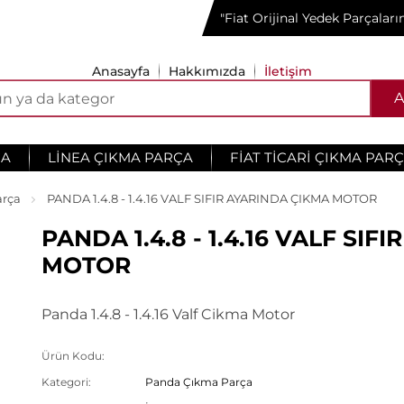
"Fiat Orijinal Yedek Parçalar
Anasayfa
Hakkımızda
İletişim
A
ÇA
LINEA ÇIKMA PARÇA
FIAT TICARI ÇIKMA PAR
arça
PANDA 1.4.8 - 1.4.16 VALF SIFIR AYARINDA ÇIKMA MOTOR
PANDA 1.4.8 - 1.4.16 VALF SI
MOTOR
Panda 1.4.8 - 1.4.16 Valf Cikma Motor
Ürün Kodu:
Kategori:
Panda Çıkma Parça