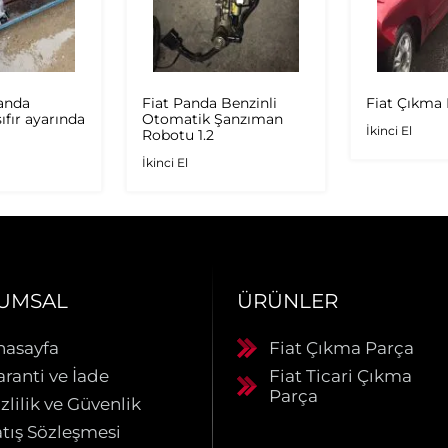
panda
Fiat Panda Benzinli
Fiat Çıkma
ıfır ayarında
Otomatik Şanzıman
İkinci El
Robotu 1.2
İkinci El
UMSAL
ÜRÜNLER
nasayfa
Fiat Çıkma Parça
aranti ve İade
Fiat Ticari Çıkma
Parça
zlilik ve Güvenlik
atış Sözleşmesi