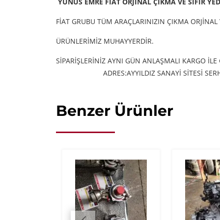
YUNUS EMRE FİAT ORJİNAL ÇIKMA VE SIFIR YE
FİAT GRUBU TÜM ARAÇLARINIZIN ÇIKMA ORJİNAL 
ÜRÜNLERİMİZ MUHAYYERDİR.
SİPARİŞLERİNİZ AYNI GÜN ANLAŞMALI KARGO İLE
ADRES:AYYILDIZ SANAYİ SİTESİ S
Benzer Ürünler