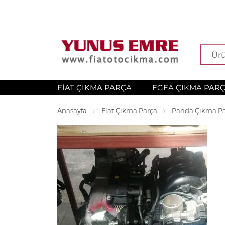
FIAT ÇIKMA PARÇA
EGEA ÇIKMA PAR
Anasayfa
Fiat Çıkma Parça
Panda Çıkma P