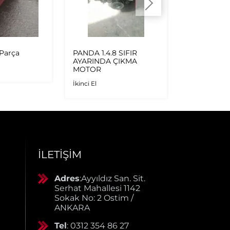
 Parça
PANDA 1.4.8 SIFIR
PANDA 1.0 T
AYARINDA ÇIKMA
AYARINDA
MOTOR
İkinci El
İkinci El
İLETIŞIM
Adres
:Ayyıldız San. Sit.
Serhat Mahallesi 1142
Sokak No: 2 Ostim /
ANKARA
Tel
: 0312 354 86 27