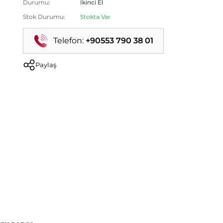
Durumu:
İkinci El
Stok Durumu:
Stokta Var
Telefon:
+90553 790 38 01
Paylaş