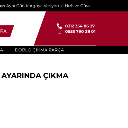
ınızı Aynı Gün Kargoya Veriyoruz! Hızlı ve Güvenli
Teslimat İçin Buradayız!"
0312 354 86 27
RA
0553 790 38 01
ÇA
DOBLO ÇIKMA PARÇA
FIR AYARINDA ÇIKMA