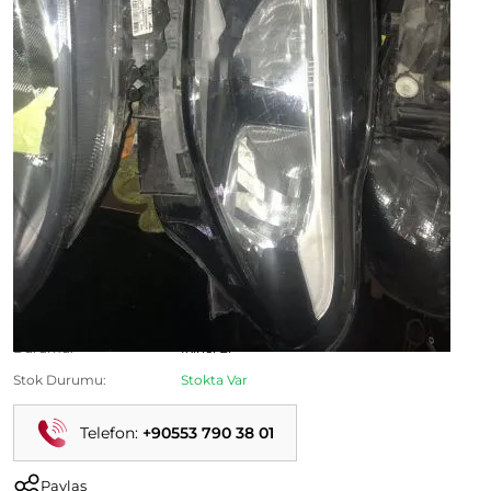
Fiat Egea Çıkma Sol Far Stoklarımızda. Yunus Emre Fiat
Çıkma Parça 0312 354 86 27
Ürün Kodu:
Kategori:
Egea Çıkma Parça
Durumu:
İkinci El
Stok Durumu:
Stokta Var
Telefon:
+90553 790 38 01
Paylaş