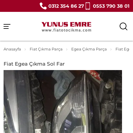
0312 354 86 27
0553 790 38 01
Anasayfa
Fiat Çıkma Parça
Egea Çıkma Parça
Fiat Ege
Fiat Egea Çıkma Sol Far