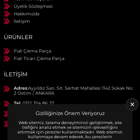
Üyelik Sözleşmesi
Hakkımızda
İletişim
ÜRÜNLER
Fiat Çıkma Parça
Fiat Ticari Çıkma Parça
İLETIŞIM
Adres
:Ayyıldız San. Sit. Serhat Mahallesi 1142 Sokak No:
2 Ostim / ANKARA
Tel
: 0312 354 86 27
GSM
: 0506 369 50 55
Gizliliğinize Önem Veriyoruz
Web sitemiz, tarama deneyiminizi geliştirmek, site
GSM
: 0553 790 38 01
trafiğini analiz etmek ve sitemizin işlevselliğini
artırmak için çerezler kullanmaktadır. Web sitemizi
kullanmaya devam ederek, bu çerezlerin