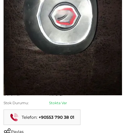
Egea Direksiyon Airbag - Egea Hava Yastığı - Egea Şöför
Airbag
Ürün Kodu:
Kategori:
Egea Çıkma Parça
Durumu:
İkinci El
Stok Durumu:
Stokta Var
Telefon:
+90553 790 38 01
Paylaş