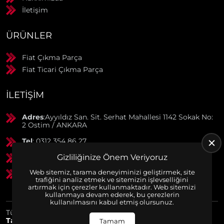
İletişim
ÜRÜNLER
Fiat Çıkma Parça
Fiat Ticari Çıkma Parça
İLETIŞIM
Adres
:Ayyıldız San. Sit. Serhat Mahallesi 1142 Sokak No:
2 Ostim / ANKARA
Tel
: 0312 354 86 27
Gizliliğinize Önem Veriyoruz
GSM
: 0506 369 50 55
Web sitemiz, tarama deneyiminizi geliştirmek, site
GSM
: 0553 790 38 01
trafiğini analiz etmek ve sitemizin işlevselliğini
artırmak için çerezler kullanmaktadır. Web sitemizi
kullanmaya devam ederek, bu çerezlerin
kullanılmasını kabul etmiş olursunuz.
Tüm Hakları Saklıdır. | Bu site Us Yazılım
Kurumsal Web
Tasarım
ve
E-Ticaret
Paketleri ile Hazırlanmıştır. © 2025
Tamam