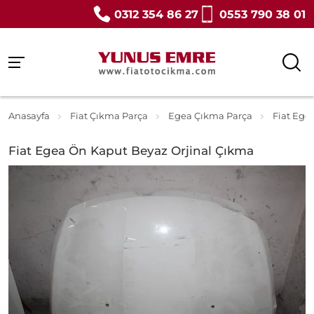
0312 354 86 27
0553 790 38 01
Anasayfa
Fiat Çıkma Parça
Egea Çıkma Parça
Fiat Ege
Fiat Egea Ön Kaput Beyaz Orjinal Çıkma