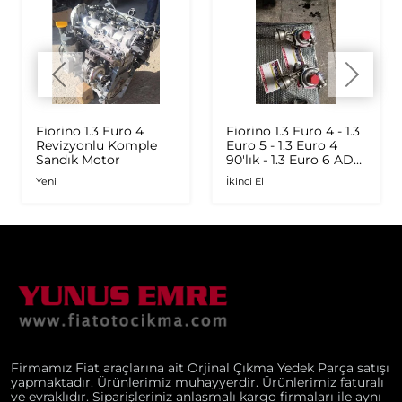
Fiorino 1.3 Euro 4
Fiorino 1.3 Euro 4 - 1.3
Revizyonlu Komple
Euro 5 - 1.3 Euro 4
Sandık Motor
90'lık - 1.3 Euro 6 AD
Plus 1.6 Multijet - 1.9
Yeni
İkinci El
JTD Orijinal Turbo
Firmamız Fiat araçlarına ait Orjinal Çıkma Yedek Parça satışı
yapmaktadır. Ürünlerimiz muhayyerdir. Ürünlerimiz faturalı
ve evraklıdır. Siparişleriniz anlaşmalı kargo firmaları ile aynı