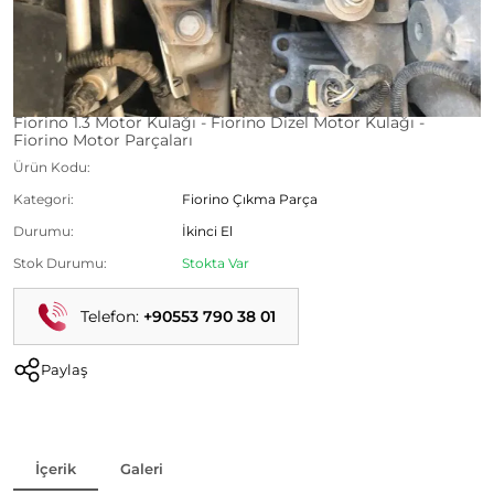
Fiorino 1.3 Motor Kulağı - Fiorino Dizel Motor Kulağı -
Fiorino Motor Parçaları
Ürün Kodu:
Kategori:
Fiorino Çıkma Parça
Durumu:
İkinci El
Stok Durumu:
Stokta Var
Telefon:
+90553 790 38 01
Paylaş
İçerik
Galeri