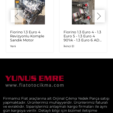
Fiorino 1.3 Euro 4
Fiorino 1.3 Euro 4 - 1.3
Revizyonlu Komple
Euro 5 - 1.3 Euro 4
Sandık Motor
90'lık - 1.3 Euro 6 AD
Plus 1.6 Multijet - 1.9
Yeni
İkinci El
JTD Orijinal Turbo
Firmamız Fiat araçlarına ait Orjinal Çıkma Yedek Parça satışı
yapmaktadır. Ürünlerimiz muhayyerdir. Ürünlerimiz faturalı
ve evraklıdır. Siparişleriniz anlaşmalı kargo firmaları ile aynı
gün kargoya verilir. Detaylı bilgi için bizimel iletişime