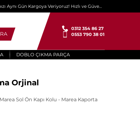
ınızı Aynı Gün Kargoya Veriyoruz! Hızlı ve Güvenli
Teslimat İçin Buradayız!"
0312 354 86 27
RA
0553 790 38 01
ÇA
DOBLO ÇIKMA PARÇA
ma Orjinal
 Marea Sol Ön Kapı Kolu - Marea Kaporta