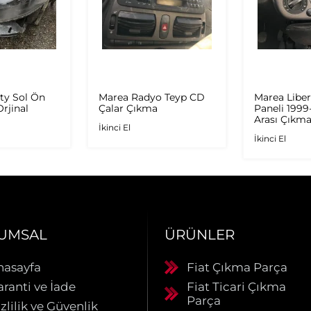
ty Sol Ön
Marea Radyo Teyp CD
Marea Liber
rjinal
Çalar Çıkma
Paneli 199
Arası Çıkm
İkinci El
İkinci El
UMSAL
ÜRÜNLER
nasayfa
Fiat Çıkma Parça
aranti ve İade
Fiat Ticari Çıkma
Parça
zlilik ve Güvenlik