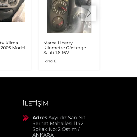
ty Klima
Marea Liberty
Marea Libert
9-2005 Model
Kilometre Gösterge
Şanzıman 
a
Saati 1.6 16V
İkinci El
İkinci El
İLETIŞIM
Adres
:Ayyıldız San. Sit.
Serhat Mahallesi 1142
Sokak No: 2 Ostim /
ANKARA