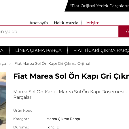
"Fiat Orijinal Yedek Parçalar
Anasayfa
Hakkımızda
İletişim
A
ÇA
LINEA ÇIKMA PARÇA
FIAT TICARI ÇIKMA PAR
rça
Fiat Marea Sol Ön Kapı Gri Çıkma Orjinal
Fiat Marea Sol Ön Kapı Gri Çık
Marea Sol Ön Kapı - Marea Sol Ön Kapı Döşemesi -
Parçaları
Ürün Kodu:
Kategori:
Marea Çıkma Parça
Durumu:
İkinci El