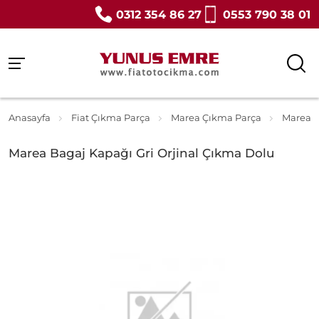
0312 354 86 27
0553 790 38 01
Anasayfa
Fiat Çıkma Parça
Marea Çıkma Parça
Marea B
Marea Bagaj Kapağı Gri Orjinal Çıkma Dolu