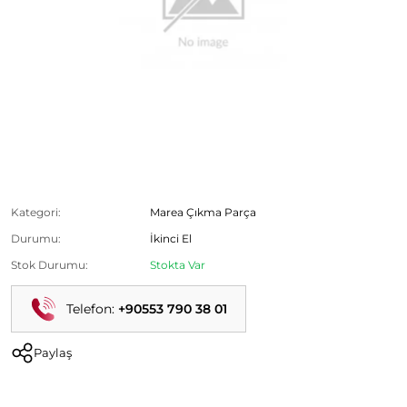
Marea Bagaj Kapağı - Marea Gri Bagaj Kapağı - Marea
Kaporta Parçaları
Ürün Kodu:
Kategori:
Marea Çıkma Parça
Durumu:
İkinci El
Stok Durumu:
Stokta Var
Telefon:
+90553 790 38 01
Paylaş