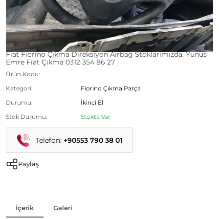
Fiat Fiorino Çıkma Direksiyon Airbag Stoklarımızda. Yunus
Emre Fiat Çıkma 0312 354 86 27
Ürün Kodu:
Kategori:
Fiorino Çıkma Parça
Durumu:
İkinci El
Stok Durumu:
Stokta Var
Telefon:
+90553 790 38 01
Paylaş
İçerik
Galeri