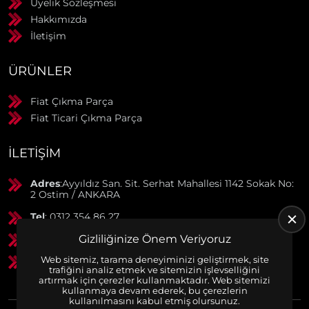
Üyelik Sözleşmesi
Hakkımızda
İletişim
ÜRÜNLER
Fiat Çıkma Parça
Fiat Ticari Çıkma Parça
İLETIŞIM
Adres
:Ayyıldız San. Sit. Serhat Mahallesi 1142 Sokak No:
2 Ostim / ANKARA
Tel
: 0312 354 86 27
GSM
: 0506 369 50 55
Gizliliğinize Önem Veriyoruz
Web sitemiz, tarama deneyiminizi geliştirmek, site
GSM
: 0553 790 38 01
trafiğini analiz etmek ve sitemizin işlevselliğini
artırmak için çerezler kullanmaktadır. Web sitemizi
kullanmaya devam ederek, bu çerezlerin
kullanılmasını kabul etmiş olursunuz.