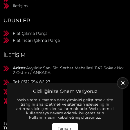
İletişim
ÜRÜNLER
Fiat Çıkma Parça
Fiat Ticari Çıkma Parça
İLETIŞIM
Adres
:Ayyıldız San. Sit. Serhat Mahallesi 1142 Sokak No:
2 Ostim / ANKARA
Tel
: 0312 354 86 27
Gizliliğinize Önem Veriyoruz
GSM
: 0506 369 50 55
Web sitemiz, tarama deneyiminizi geliştirmek, site
GSM
: 0553 790 38 01
trafiğini analiz etmek ve sitemizin işlevselliğini
artırmak için çerezler kullanmaktadır. Web sitemizi
kullanmaya devam ederek, bu çerezlerin
kullanılmasını kabul etmiş olursunuz.
Tüm Hakları Saklıdır. | Bu site Us Yazılım
Kurumsal Web
Tasarım
ve
E-Ticaret
Paketleri ile Hazırlanmıştır. © 2025
Tamam