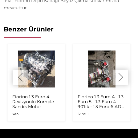
Fiat Fiorino Depo Kaoağı Beyaz Çıkma stoklarımızda
mevcuttur.
Benzer Ürünler
Fiorino 1.3 Euro 4
Fiorino 1.3 Euro 4 - 1.3
Revizyonlu Komple
Euro 5 - 1.3 Euro 4
Sandık Motor
90'lık - 1.3 Euro 6 AD
Plus 1.6 Multijet - 1.9
Yeni
İkinci El
JTD Orijinal Turbo