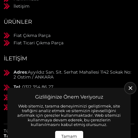
İletişim
ÜRÜNLER
Fiat Çıkma Parça
Fiat Ticari Çıkma Parça
İLETIŞIM
Adres
:Ayyıldız San. Sit. Serhat Mahallesi 1142 Sokak No:
2 Ostim / ANKARA
Tel
: 0312 354 86 27
Gizliliğinize Önem Veriyoruz
GSM
: 0506 369 50 55
Web sitemiz, tarama deneyiminizi geliştirmek, site
GSM
: 0553 790 38 01
trafiğini analiz etmek ve sitemizin işlevselliğini
artırmak için çerezler kullanmaktadır. Web sitemizi
kullanmaya devam ederek, bu çerezlerin
kullanılmasını kabul etmiş olursunuz.
Tüm Hakları Saklıdır. | Bu site Us Yazılım
Kurumsal Web
Tasarım
ve
E-Ticaret
Paketleri ile Hazırlanmıştır. © 2025
Tamam