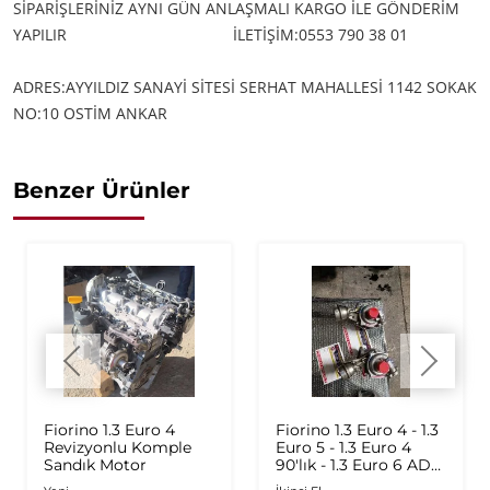
SİPARİŞLERİNİZ AYNI GÜN ANLAŞMALI KARGO İLE GÖNDERİM
YAPILIR
İLETİŞİM:0553 790 38 01
ADRES:AYYILDIZ SANAYİ SİTESİ SERHAT MAHALLESİ 1142 SOKAK
NO:10 OSTİM ANKAR
Benzer Ürünler
Fiorino 1.3 Euro 4
Fiorino 1.3 Euro 4 - 1.3
Revizyonlu Komple
Euro 5 - 1.3 Euro 4
Sandık Motor
90'lık - 1.3 Euro 6 AD
Plus 1.6 Multijet - 1.9