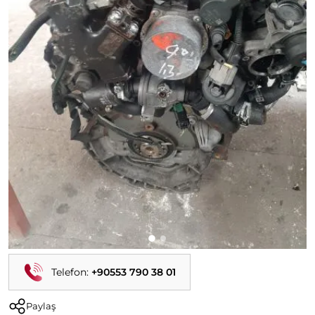
Fiorino 1.3 90'lık Orijinal Çıkma Motor
Ürün Kodu:
Kategori:
Fiorino Çıkma Parça
Durumu:
İkinci El
Stok Durumu:
Stokta Var
Telefon:
+90553 790 38 01
Paylaş