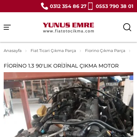
0312 354 86 27
0553 790 38 01
Anasayfa
Fiat Ticari Çıkma Parça
Fiorino Çıkma Parça
F
FİORİNO 1.3 90'LIK ORİJİNAL ÇIKMA MOTOR