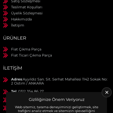
Satış Sözleşmesi
Teslimat Koşulları
Üyelik Sözleşmesi
Hakkımızda
İletişim
ÜRÜNLER
Fiat Çıkma Parça
Fiat Ticari Çıkma Parça
İLETIŞIM
Adres
:Ayyıldız San. Sit. Serhat Mahallesi 1142 Sokak No:
2 Ostim / ANKARA
Tel
: 0312 354 86 27
GSM
: 0506 369 50 55
Gizliliğinize Önem Veriyoruz
Web sitemiz, tarama deneyiminizi geliştirmek, site
GSM
: 0553 790 38 01
trafiğini analiz etmek ve sitemizin işlevselliğini