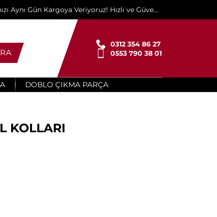
ınızı Aynı Gün Kargoya Veriyoruz! Hızlı ve Güvenli
Teslimat İçin Buradayız!"
0312 354 86 27
RA
0553 790 38 01
ÇA
DOBLO ÇIKMA PARÇA
AL KOLLARI