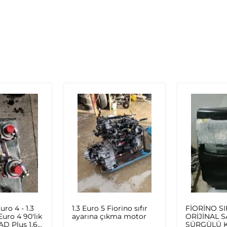
uro 4 - 1.3
1.3 Euro 5 Fiorino sıfır
FİORİNO SI
 Euro 4 90'lık
ayarına çıkma motor
ORİJİNAL 
 AD Plus 1.6
SÜRGÜLÜ K