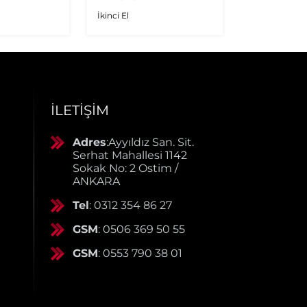
İkinci El
İkinci El
İLETIŞIM
Adres
:Ayyıldız San. Sit.
Serhat Mahallesi 1142
Sokak No: 2 Ostim /
ANKARA
Tel
: 0312 354 86 27
GSM
: 0506 369 50 55
GSM
: 0553 790 38 01