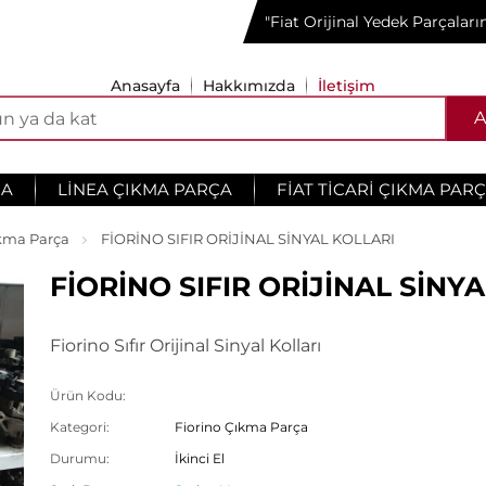
"Fiat Orijinal Yedek Parçalar
Anasayfa
Hakkımızda
İletişim
A
ÇA
LINEA ÇIKMA PARÇA
FIAT TICARI ÇIKMA PAR
ıkma Parça
FİORİNO SIFIR ORİJİNAL SİNYAL KOLLARI
FİORİNO SIFIR ORİJİNAL SİNY
Fiorino Sıfır Orijinal Sinyal Kolları
Ürün Kodu:
Kategori:
Fiorino Çıkma Parça
Durumu:
İkinci El