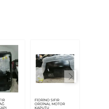
FIR
FİORİNO SIFIR
Fiat Fiorino
SAĞ
ORİJİNAL MOTOR
Motor 90 B
API
KAPUTU
Orjinal