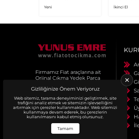
Multijet - 1
Yeni
İkinci El
Orijinal Tu
KUR
A
Firmamız Fiat araçlarına ait
G
Orjinal Çıkma Yedek Parça
Gi
satışı yapmaktadır.
Gizliliğinize Önem Veriyoruz
Ürünlerimiz muhayyerdir.
S
Ürünlerimiz faturalı ve
Web sitemiz, tarama deneyiminizi geliştirmek, site
Te
evraklıdır. Siparişleriniz
trafiğini analiz etmek ve sitemizin işlevselliğini
anlaşmalı kargo firmaları ile
Ü
artırmak için çerezler kullanmaktadır. Web sitemizi
kullanmaya devam ederek, bu çerezlerin
aynı gün kargoya verilir.
H
kullanılmasını kabul etmiş olursunuz.
Detaylı bilgi için bizimel
İl
iletişime geçiniz
Tamam