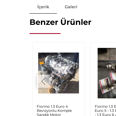
İçerik
Galeri
Benzer Ürünler
 Şanzıman
Fiorino 1.3 Euro 4
Fiorino 1.3 E
al
Revizyonlu Komple
Euro 5 - 1.3
Sandık Motor
- 1.3 Euro 6