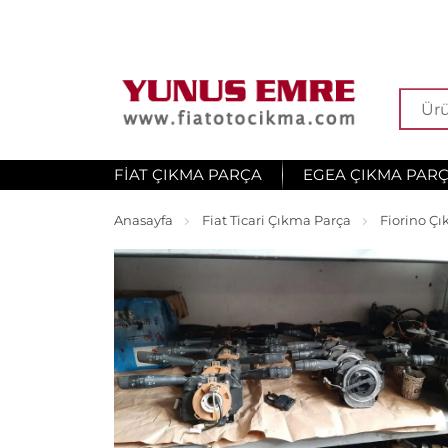
FIAT ÇIKMA PARÇA
EGEA ÇIKMA PAR
Anasayfa
Fiat Ticari Çıkma Parça
Fiorino Ç