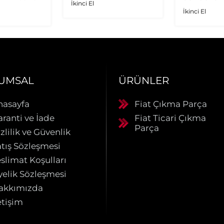
İkinci El
.9 JTD
İkinci El
rbo
UMSAL
ÜRÜNLER
nasayfa
Fiat Çıkma Parça
aranti ve İade
Fiat Ticari Çıkma
Parça
zlilik ve Güvenlik
atış Sözleşmesi
slimat Koşulları
yelik Sözleşmesi
akkımızda
etişim