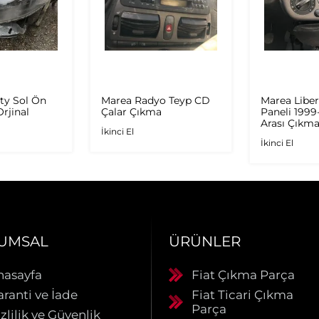
ty Sol Ön
Marea Radyo Teyp CD
Marea Liber
rjinal
Çalar Çıkma
Paneli 199
Arası Çıkm
İkinci El
İkinci El
UMSAL
ÜRÜNLER
nasayfa
Fiat Çıkma Parça
aranti ve İade
Fiat Ticari Çıkma
Parça
zlilik ve Güvenlik