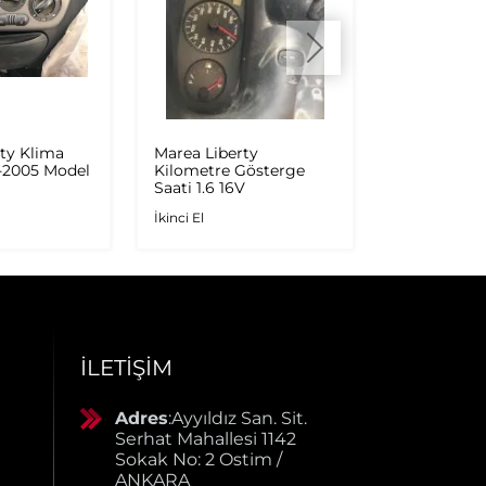
ty Klima
Marea Liberty
Marea Libert
9-2005 Model
Kilometre Gösterge
Şanzıman 
a
Saati 1.6 16V
İkinci El
İkinci El
İLETIŞIM
Adres
:Ayyıldız San. Sit.
Serhat Mahallesi 1142
Sokak No: 2 Ostim /
ANKARA