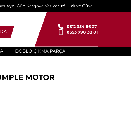
ınızı Aynı Gün Kargoya Veriyoruz! Hızlı ve Güvenli
Teslimat İçin Buradayız!"
0312 354 86 27
RA
0553 790 38 01
ÇA
DOBLO ÇIKMA PARÇA
KOMPLE MOTOR