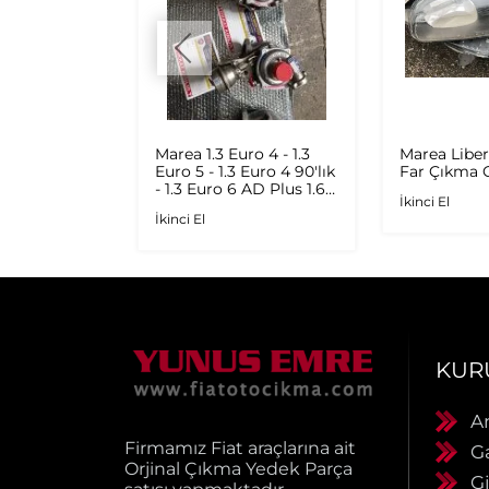
Sol Arka
Marea 1.3 Euro 4 - 1.3
Marea Liber
ıkma
Euro 5 - 1.3 Euro 4 90'lık
Far Çıkma O
- 1.3 Euro 6 AD Plus 1.6
İkinci El
Multijet - 1.9 JTD
İkinci El
Orijinal Turbo
KUR
A
Firmamız Fiat araçlarına ait
G
Orjinal Çıkma Yedek Parça
Gi