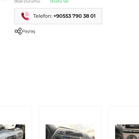
Stok Durumu:
Stokta Var
Telefon:
+90553 790 38 01
Paylaş