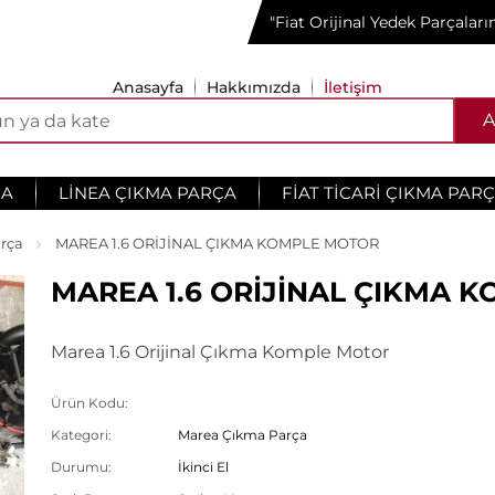
"Fiat Orijinal Yedek Parçalar
Anasayfa
Hakkımızda
İletişim
A
ÇA
LINEA ÇIKMA PARÇA
FIAT TICARI ÇIKMA PAR
rça
MAREA 1.6 ORİJİNAL ÇIKMA KOMPLE MOTOR
MAREA 1.6 ORİJİNAL ÇIKMA 
Marea 1.6 Orijinal Çıkma Komple Motor
Ürün Kodu:
Kategori:
Marea Çıkma Parça
Durumu:
İkinci El